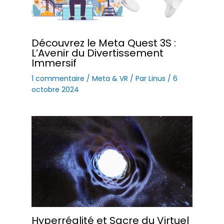
Découvrez le Meta Quest 3S :
L’Avenir du Divertissement
Immersif
1 commentaire
/
Meta & VR
/ Par
Linus
/
6
octobre 2024
Hyperréalité et Sacre du Virtuel