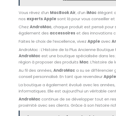
Vous rêvez d’un
MacBook Air
, d’un
iMac
élégant o
nos
experts Apple
sont là pour vous conseiller et
Chez
AndroMac
, chaque produit est pensé pour 
également des
accessoires
et des innovations
Faites le choix de l’excellence, vivez
Apple
avec
A
AndroMac : L’Histoire de la Plus Ancienne Boutiqu
AndroMac
est une boutique spécialisée dans les
région à proposer des produits
Mac
. L’histoire d
Au fil des années,
AndroMac
a su se différencier g
conseil personnalisé. En tant que revendeur
Apple
La boutique a également évolué avec les années,
informatiques. Elle est aujourd’hui un véritable cen
AndroMac
continue de se développer tout en resta
proximité avec ses clients. Grâce à son histoire r