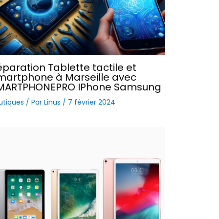
éparation Tablette tactile et
martphone à Marseille avec
MARTPHONEPRO IPhone Samsung
utiques
/ Par
Linus
/
7 février 2024