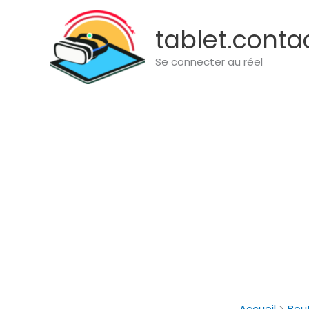
Aller
au
tablet.conta
contenu
Se connecter au réel
Accueil
Bou