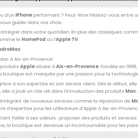
u d’un
iPhone
performant ? Peut-être hésitez-vous entre 
 vous guider dans vos choix.
s’intégrer dans votre quotidien. En plus des classiques com
 comme le
HomePod
ou l’
Apple TV
.
ndroMac
.
e Mac à Aix-en-Provence
 produits
Apple
située à
Aix-en-Provence
. Fondée en 1998
e la boutique est marquée par une passion pour la technologie 
râce à son expertise et son service client. Dès le début, elle 
, elle a joué un rôle clé dans l’introduction des produits
Mac
 intégrant de nouveaux services comme la réparation de
M
tre d’expertise pour les utilisateurs d’Apple à Aix-en-Provenc
nt fidèle à ses valeurs : proposer des produits et services 
iche, la boutique est devenue un incontournable pour les pas