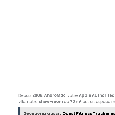
Depuis
2006
,
AndroMac
, votre
Apple Authorized
ville, notre
show-room
de
70 m²
est un espace mo
Découvrez aussi :
Quest Fitness Tracker es