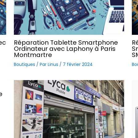
ec
Réparation Tablette Smartphone
R
Ordinateur avec Laphony à Paris
S
Montmartre
S
Boutiques
/ Par
Linus
/
7 février 2024
Bo
e