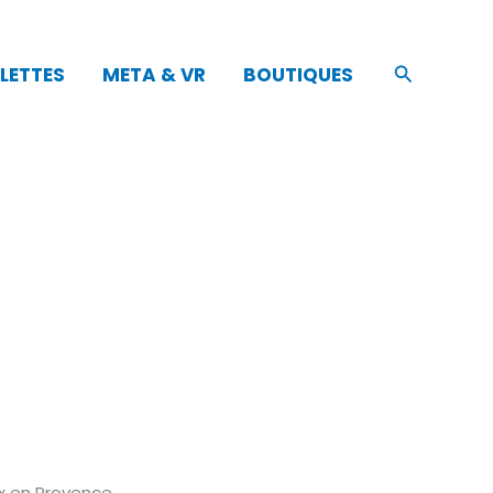
Recherch
LETTES
META & VR
BOUTIQUES
ix en Provence