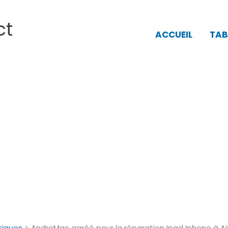
ct
ACCUEIL
TAB
tiques
AndroMac agréé pour la réparation Ipad Iphone à A