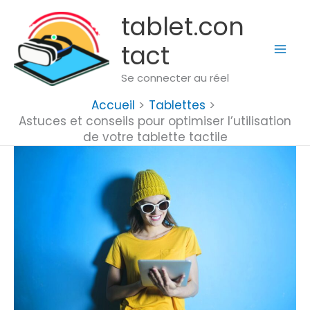
Aller
tablet.con
au
tact
contenu
Se connecter au réel
Accueil
Tablettes
Astuces et conseils pour optimiser l’utilisation
de votre tablette tactile