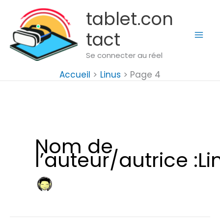
Aller
tablet.con
au
tact
contenu
Se connecter au réel
Accueil
Linus
Page 4
Nom de
l’auteur/autrice :Li