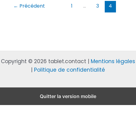
g
←
Précédent
1
…
3
4
e
m
e
n
t
s
Copyright © 2026 tablet.contact |
Mentions légales
P
|
Politique de confidentialité
l
u
r
Quitter la version mobile
i
-
a
n
n