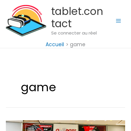
Aller
tablet.con
au
tact
contenu
Se connecter au réel
Accueil
game
game