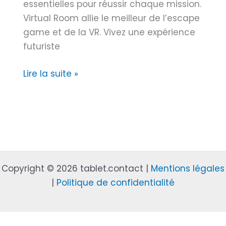
essentielles pour réussir chaque mission.
t
Virtual Room allie le meilleur de l’escape
é
game et de la VR. Vivez une expérience
v
futuriste
i
r
E
Lire la suite »
t
s
u
c
e
a
l
p
l
e
e
g
à
Copyright © 2026 tablet.contact |
Mentions légales
a
L
|
Politique de confidentialité
m
y
e
o
V
n