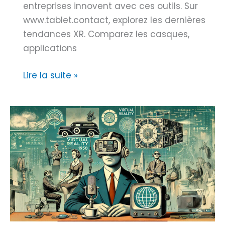
,
entreprises innovent avec ces outils. Sur
u
www.tablet.contact, explorez les dernières
s
tendances XR. Comparez les casques,
a
applications
g
e
L
Lire la suite »
e
a
t
R
a
é
v
a
i
l
s
i
p
t
o
é
u
é
r
t