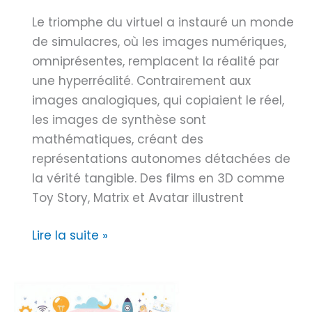
g
e
Le triomphe du virtuel a instauré un monde
i
r
de simulacres, où les images numériques,
e
n
omniprésentes, remplacent la réalité par
s
e
une hyperréalité. Contrairement aux
A
S
images analogiques, qui copiaient le réel,
p
S
les images de synthèse sont
p
D
mathématiques, créant des
l
1
représentations autonomes détachées de
e
T
la vérité tangible. Des films en 3D comme
0
Toy Story, Matrix et Avatar illustrent
–
V
H
Lire la suite »
i
y
t
p
e
e
s