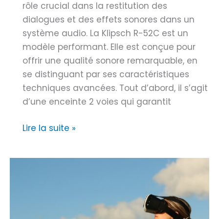
i
rôle crucial dans la restitution des
a
3
n
dialogues et des effets sonores dans un
g
S
i
système audio. La Klipsch R-52C est un
e
:
s
modèle performant. Elle est conçue pour
p
L
s
offrir une qualité sonore remarquable, en
h
’
e
se distinguant par ses caractéristiques
o
A
n
techniques avancées. Tout d’abord, il s’agit
t
v
t
d’une enceinte 2 voies qui garantit
o
e
n
/
n
o
K
Lire la suite »
v
i
t
l
i
r
r
i
d
d
e
p
é
u
P
s
o
D
e
c
e
i
r
h
n
v