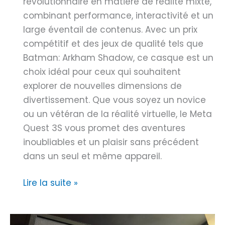
u
révolutionnaire en matière de réalité mixte,
e
V
combinant performance, interactivité et un
s
i
large éventail de contenus. Avec un prix
i
r
compétitif et des jeux de qualité tels que
g
t
Batman: Arkham Shadow, ce casque est un
n
u
choix idéal pour ceux qui souhaitent
É
e
explorer de nouvelles dimensions de
l
l
divertissement. Que vous soyez un novice
é
:
ou un vétéran de la réalité virtuelle, le Meta
g
Q
Quest 3S vous promet des aventures
a
u
inoubliables et un plaisir sans précédent
n
a
dans un seul et même appareil.
t
n
e
D
Lire la suite »
d
n
é
l
A
c
e
l
o