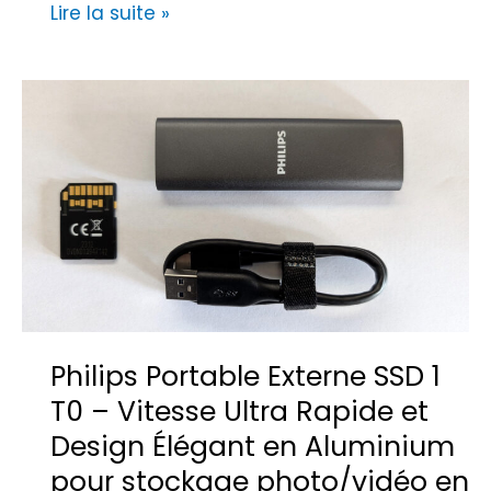
i
É
Lire la suite »
o
c
n
r
T
a
e
n
c
R
h
e
n
t
o
i
l
n
o
a
g
G
Philips Portable Externe SSD 1
i
u
T0 – Vitesse Ultra Rapide et
q
i
u
Design Élégant en Aluminium
d
e
e
pour stockage photo/vidéo en