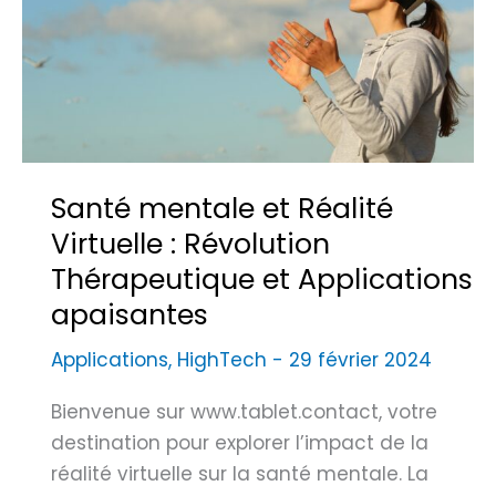
c
R
v
e
e
-
o
r
p
5
y
t
t
2
a
i
i
C
g
s
o
:
e
s
n
L
Santé mentale et Réalité
e
d
’
Virtuelle : Révolution
m
e
e
Thérapeutique et Applications
e
l
n
apaisantes
n
a
c
t
R
e
Applications
,
HighTech
-
29 février 2024
I
é
i
m
a
Bienvenue sur www.tablet.contact, votre
n
m
l
destination pour explorer l’impact de la
t
e
i
réalité virtuelle sur la santé mentale. La
e
r