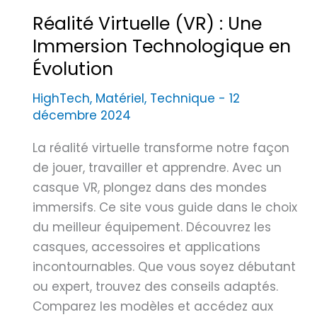
b
e
Réalité Virtuelle (VR) : Une
i
n
Immersion Technologique en
e
d
n
Évolution
u
c
e
HighTech
,
Matériel
,
Technique
-
12
h
(
décembre 2024
o
X
i
R
La réalité virtuelle transforme notre façon
s
)
de jouer, travailler et apprendre. Avec un
i
:
casque VR, plongez dans des mondes
r
U
immersifs. Ce site vous guide dans le choix
n
du meilleur équipement. Découvrez les
e
casques, accessoires et applications
r
incontournables. Que vous soyez débutant
é
ou expert, trouvez des conseils adaptés.
v
Comparez les modèles et accédez aux