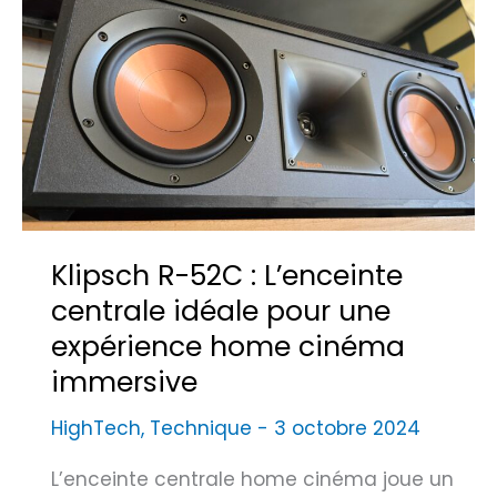
s
u
u
S
m
v
i
i
r
m
n
e
u
i
z
l
u
l
a
m
e
c
p
M
r
Klipsch R-52C : L’enceinte
o
e
e
u
centrale idéale pour une
t
s
r
expérience home cinéma
a
R
s
Q
e
immersive
t
u
d
o
HighTech
,
Technique
-
3 octobre 2024
e
é
c
s
f
L’enceinte centrale home cinéma joue un
k
t