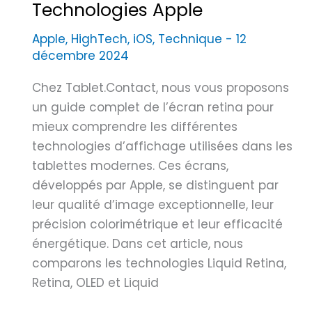
i
Technologies Apple
l
q
e
Apple
,
HighTech
,
iOS
,
Technique
-
12
u
(
décembre 2024
e
V
i
R
Chez Tablet.Contact, nous vous proposons
m
)
un guide complet de l’écran retina pour
m
:
mieux comprendre les différentes
e
U
technologies d’affichage utilisées dans les
r
n
tablettes modernes. Ces écrans,
s
e
développés par Apple, se distinguent par
i
I
leur qualité d’image exceptionnelle, leur
v
m
précision colorimétrique et leur efficacité
e
m
énergétique. Dans cet article, nous
e
comparons les technologies Liquid Retina,
r
Retina, OLED et Liquid
s