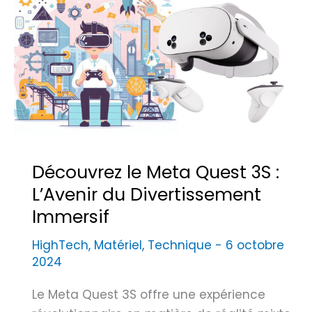
r
s
r
e
é
U
a
l
l
t
i
r
t
a
é
R
e
Découvrez le Meta Quest 3S :
a
t
p
L’Avenir du Divertissement
S
i
Immersif
a
d
c
HighTech
,
Matériel
,
Technique
-
6 octobre
e
r
2024
e
e
t
d
Le Meta Quest 3S offre une expérience
D