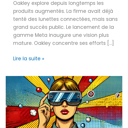
Oakley explore depuis longtemps les
produits augmentés. La firme avait déjà
tenté des lunettes connectées, mais sans
grand succès public. Le lancement de la
gamme Meta inaugure une vision plus
mature. Oakley concentre ses efforts […]
O
Lire la suite »
a
k
l
e
y
M
e
t