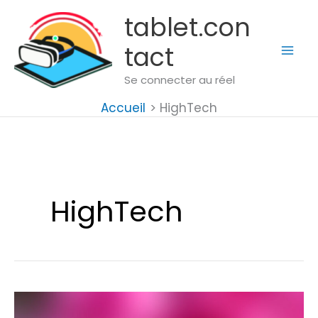
Aller
tablet.con
au
tact
contenu
Se connecter au réel
Accueil
HighTech
HighTech