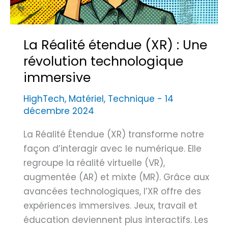
a
:
f
La Réalité étendue (XR) : Une
i
révolution technologique
c
immersive
h
e
HighTech
,
Matériel
,
Technique
-
14
t
décembre 2024
e
c
La Réalité Étendue (XR) transforme notre
h
façon d’interagir avec le numérique. Elle
n
regroupe la réalité virtuelle (VR),
i
augmentée (AR) et mixte (MR). Grâce aux
q
avancées technologiques, l’XR offre des
u
expériences immersives. Jeux, travail et
e
éducation deviennent plus interactifs. Les