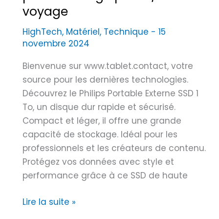
e
C
voyage
n
o
HighTech
,
Matériel
,
Technique
-
15
É
m
novembre 2024
v
p
o
l
Bienvenue sur www.tablet.contact, votre
l
e
source pour les dernières technologies.
u
t
Découvrez le Philips Portable Externe SSD 1
t
p
To, un disque dur rapide et sécurisé.
i
o
Compact et léger, il offre une grande
o
u
capacité de stockage. Idéal pour les
n
r
professionnels et les créateurs de contenu.
C
Protégez vos données avec style et
o
performance grâce à ce SSD de haute
m
p
P
Lire la suite »
r
h