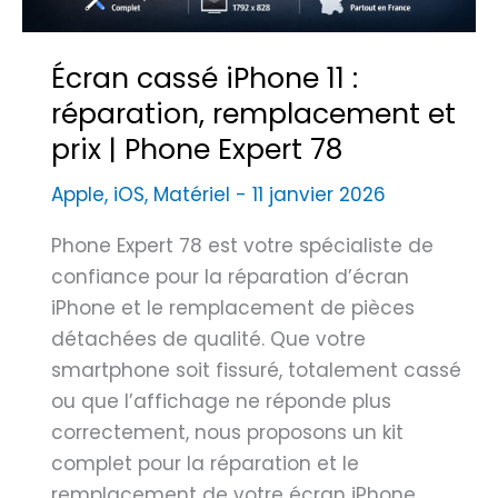
n
e
Écran cassé iPhone 11 :
1
réparation, remplacement et
2
prix | Phone Expert 78
P
r
Apple
,
iOS
,
Matériel
-
11 janvier 2026
o
L
Phone Expert 78 est votre spécialiste de
y
confiance pour la réparation d’écran
o
iPhone et le remplacement de pièces
n
détachées de qualité. Que votre
7
smartphone soit fissuré, totalement cassé
:
ou que l’affichage ne réponde plus
R
correctement, nous proposons un kit
é
complet pour la réparation et le
p
remplacement de votre écran iPhone