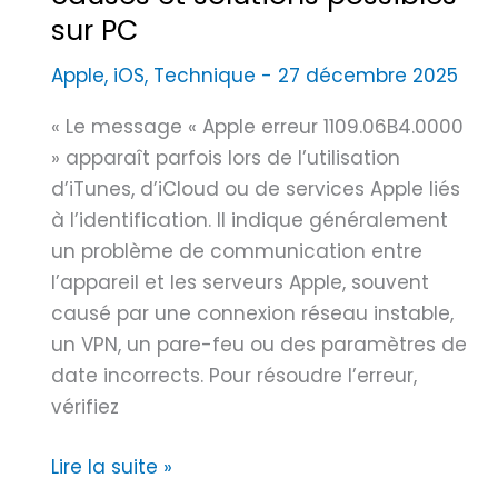
t
sur PC
n
r
e
Apple
,
iOS
,
Technique
-
27 décembre 2025
e
1
A
1
« Le message « Apple erreur 1109.06B4.0000
r
:
» apparaît parfois lors de l’utilisation
r
r
d’iTunes, d’iCloud ou de services Apple liés
i
é
à l’identification. Il indique généralement
è
p
un problème de communication entre
r
a
l’appareil et les serveurs Apple, souvent
e
r
causé par une connexion réseau instable,
a
un VPN, un pare-feu ou des paramètres de
t
date incorrects. Pour résoudre l’erreur,
i
vérifiez
o
n
E
Lire la suite »
,
r