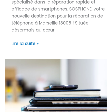
spécialisé dans la réparation rapide et
e
m
efficace de smartphones. SOSPHONE, votre
s
s
nouvelle destination pour la réparation de
A
u
téléphone à Marseille 13008 ! Située
p
n
désormais au cœur
p
g
l
s
R
Lire la suite »
e
a
é
n
p
s
a
R
r
D
a
V
t
M
i
a
o
r
n
s