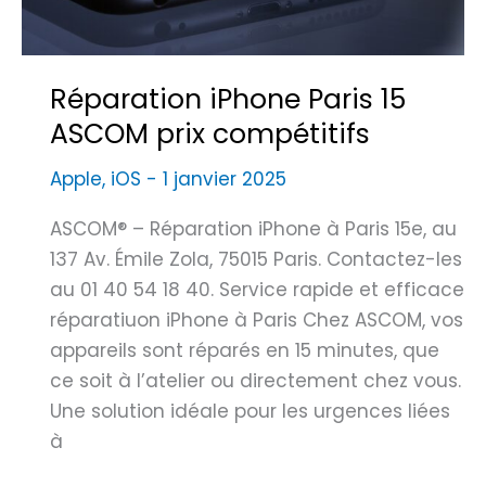
l
P
e
h
d
o
Réparation iPhone Paris 15
é
n
ASCOM prix compétitifs
p
e
a
P
Apple
,
iOS
-
1 janvier 2025
s
a
s
ASCOM® – Réparation iPhone à Paris 15e, au
r
e
137 Av. Émile Zola, 75015 Paris. Contactez-les
i
l
au 01 40 54 18 40. Service rapide et efficace
s
e
réparatiuon iPhone à Paris Chez ASCOM, vos
2
s
appareils sont réparés en 15 minutes, que
i
p
ce soit à l’atelier ou directement chez vous.
P
r
Une solution idéale pour les urgences liées
h
é
à
o
v
n