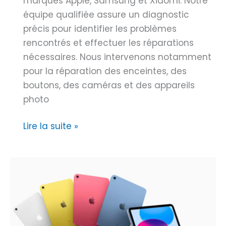
o
marques Apple, Samsung et Xiaomi. Notre
r
b
équipe qualifiée assure un diagnostic
a
i
précis pour identifier les problèmes
t
l
rencontrés et effectuer les réparations
e
e
nécessaires. Nous intervenons notamment
u
M
pour la réparation des enceintes, des
r
a
boutons, des caméras et des appareils
d
r
photo
e
s
s
A
Lire la suite »
e
m
i
i
a
x
l
r
S
l
t
t
e
p
a
1
h
y
2
o
C