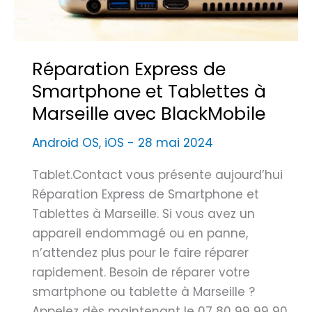
d
e
e
i
T
l
é
Réparation Express de
l
l
Smartphone et Tablettes à
e
é
c
Marseille avec BlackMobile
p
e
h
Android OS
,
iOS
-
28 mai 2024
n
o
t
Tablet.Contact vous présente aujourd’hui
n
r
Réparation Express de Smartphone et
e
e
Tablettes à Marseille. Si vous avez un
à
P
appareil endommagé ou en panne,
M
o
n’attendez plus pour le faire réparer
a
i
rapidement. Besoin de réparer votre
r
n
smartphone ou tablette à Marseille ?
s
t
Appelez dès maintenant le 07 80 99 99 90.