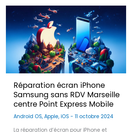
c
r
o
a
m
n
p
R
é
e
t
t
i
i
t
n
i
a
f
G
Réparation écran iPhone
s
u
Samsung sans RDV Marseille
i
centre Point Express Mobile
d
e
Android OS
,
Apple
,
iOS
-
11 octobre 2024
C
o
La réparation d’écran pour iPhone et