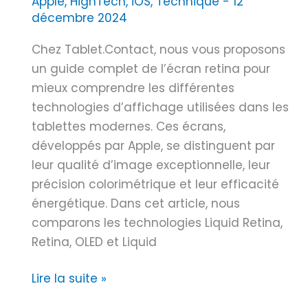
Apple
,
HighTech
,
iOS
,
Technique
-
12
s
P
o
décembre 2024
l
a
i
e
r
Chez Tablet.Contact, nous vous proposons
s
m
i
un guide complet de l’écran retina pour
o
s
mieux comprendre les différentes
n
1
technologies d’affichage utilisées dans les
d
5
tablettes modernes. Ces écrans,
e
A
développés par Apple, se distinguent par
S
leur qualité d’image exceptionnelle, leur
C
précision colorimétrique et leur efficacité
O
énergétique. Dans cet article, nous
M
comparons les technologies Liquid Retina,
p
Retina, OLED et Liquid
r
i
É
Lire la suite »
x
c