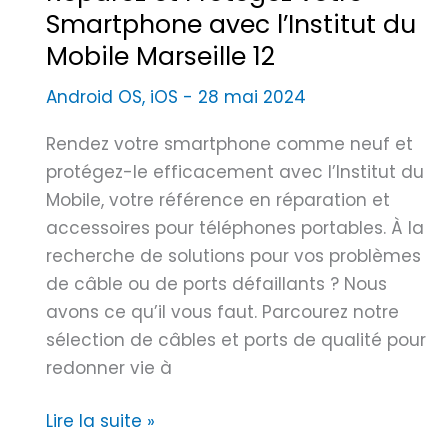
O
Smartphone avec l’Institut du
r
N
Mobile Marseille 12
e
E
s
Android OS
,
iOS
-
28 mai 2024
s
d
Rendez votre smartphone comme neuf et
e
protégez-le efficacement avec l’Institut du
S
Mobile, votre référence en réparation et
m
accessoires pour téléphones portables. À la
a
recherche de solutions pour vos problèmes
r
de câble ou de ports défaillants ? Nous
t
avons ce qu’il vous faut. Parcourez notre
p
sélection de câbles et ports de qualité pour
h
redonner vie à
o
n
R
Lire la suite »
e