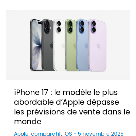
r
r
e
e
m
u
p
r
l
A
a
p
c
p
e
l
m
e
e
1
iPhone 17 : le modèle le plus
n
1
t
abordable d’Apple dépasse
0
e
les prévisions de vente dans le
9
t
.
monde
p
0
Apple
,
comparatif
,
iOS
-
5 novembre 2025
r
6