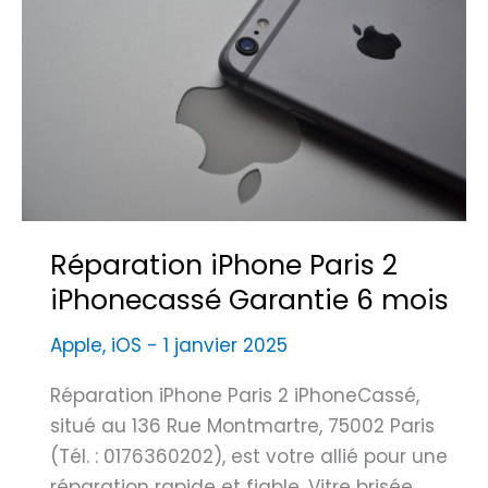
e
s
1
o
7
l
:
u
l
t
e
i
m
o
o
n
d
Réparation iPhone Paris 2
s
è
iPhonecassé Garantie 6 mois
p
l
o
e
Apple
,
iOS
-
1 janvier 2025
s
l
s
Réparation iPhone Paris 2 iPhoneCassé,
e
i
situé au 136 Rue Montmartre, 75002 Paris
p
b
(Tél. : 0176360202), est votre allié pour une
l
l
réparation rapide et fiable. Vitre brisée,