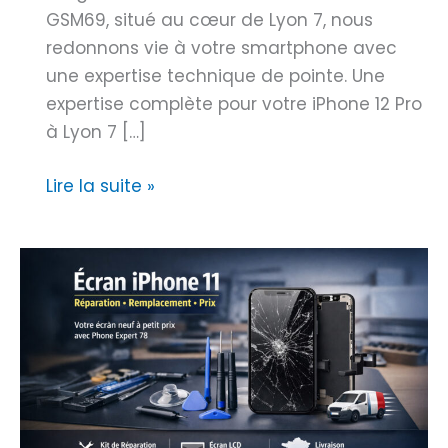
GSM69, situé au cœur de Lyon 7, nous
redonnons vie à votre smartphone avec
une expertise technique de pointe. Une
expertise complète pour votre iPhone 12 Pro
à Lyon 7 […]
E
Lire la suite »
x
p
e
r
t
i
P
h
o