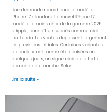
i
B
Une demande record pour le modèle
x
4
iPhone 17 standard Le nouvel iPhone 17,
|
.
modèle le moins cher de la gamme 2025
P
0
d’Apple, connaît un succès commercial
h
0
inattendu. Les ventes dépassent largement
o
0
les prévisions initiales. Certaines variantes
n
0
de couleur ont même été épuisées en
e
:
quelques jours, un signe clair de la forte
E
c
demande du marché. Selon
x
a
p
u
i
Lire la suite »
e
s
P
r
e
h
t
s
o
7
e
n
8
t