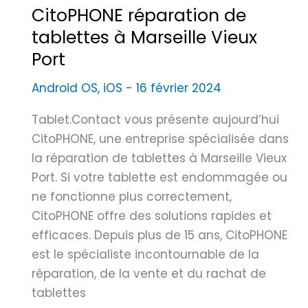
CitoPHONE réparation de
T
é
tablettes à Marseille Vieux
a
p
b
Port
o
l
u
Android OS
,
iOS
-
16 février 2024
e
r
t
l
Tablet.Contact vous présente aujourd’hui
t
a
CitoPHONE, une entreprise spécialisée dans
e
r
la réparation de tablettes à Marseille Vieux
s
é
Port. Si votre tablette est endommagée ou
à
p
ne fonctionne plus correctement,
A
a
CitoPHONE offre des solutions rapides et
i
r
efficaces. Depuis plus de 15 ans, CitoPHONE
x
a
est le spécialiste incontournable de la
e
t
réparation, de la vente et du rachat de
n
i
tablettes
P
o