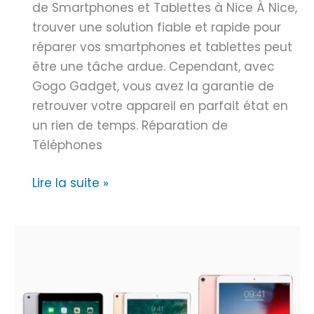
v
de Smartphones et Tablettes à Nice À Nice,
e
o
trouver une solution fiable et rapide pour
i
t
réparer vos smartphones et tablettes peut
l
r
être une tâche ardue. Cependant, avec
l
e
Gogo Gadget, vous avez la garantie de
e
S
retrouver votre appareil en parfait état en
a
m
un rien de temps. Réparation de
v
a
Téléphones
e
r
c
t
G
Lire la suite »
B
p
o
l
h
g
a
o
o
c
n
G
k
e
a
M
a
d
o