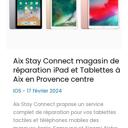
v
g
b
e
e
i
c
t
l
l
a
e
’
t
I
e
n
l
s
i
Aix Stay Connect magasin de
t
e
réparation iPad et Tablettes à
i
r
Aix en Provence centre
t
d
u
e
iOS
-
17 février 2024
t
r
d
Aix Stay Connect propose un service
é
u
complet de réparation pour vos tablettes
p
M
tactiles et téléphones mobiles des
a