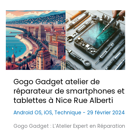
é
e
p
t
a
T
r
a
e
b
z
l
e
e
t
t
P
t
r
Gogo Gadget atelier de
e
o
s
réparateur de smartphones et
t
à
é
tablettes à Nice Rue Alberti
M
g
Android OS
,
iOS
,
Technique
-
29 février 2024
a
e
r
z
Gogo Gadget : L’Atelier Expert en Réparation
s