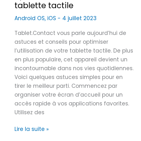
t
tablette tactile
n
i
P
Android OS
,
iOS
-
4 juillet 2023
o
r
n
Tablet.Contact vous parle aujourd’hui de
o
d
astuces et conseils pour optimiser
v
e
l’utilisation de votre tablette tactile. De plus
e
t
en plus populaire, cet appareil devient un
n
a
incontournable dans nos vies quotidiennes.
c
b
Voici quelques astuces simples pour en
e
l
tirer le meilleur parti. Commencez par
e
organiser votre écran d’accueil pour un
t
accès rapide à vos applications favorites.
t
Utilisez des
e
s
A
Lire la suite »
à
s