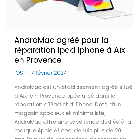
n
o
e
n
s
n
e
e
t
AndroMac agréé pour la
c
t
réparation Ipad Iphone à Aix
t
a
en Provence
m
b
a
l
iOS
-
17 février 2024
g
e
a
AndroMac est un établissement agréé situé
t
s
à Aix-en-Provence, spécialisé dans la
t
i
réparation d’iPad et d’iPhone. Doté d’un
e
n
magasin spacieux et minimaliste,
s
d
AndroMac offre une expérience dédiée à la
à
e
marque Apple et ceci depuis plus de 20
N
r