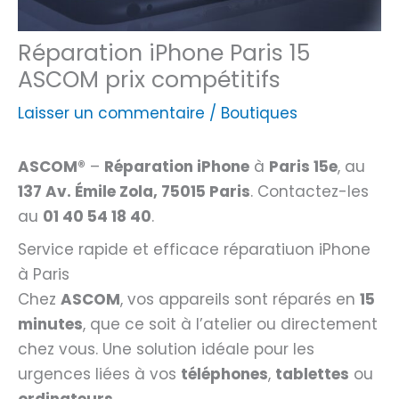
Réparation iPhone Paris 15
ASCOM prix compétitifs
Laisser un commentaire
/
Boutiques
ASCOM®
–
Réparation iPhone
à
Paris 15e
, au
137 Av. Émile Zola, 75015 Paris
. Contactez-les
au
01 40 54 18 40
.
Service rapide et efficace réparatiuon iPhone
à Paris
Chez
ASCOM
, vos appareils sont réparés en
15
minutes
, que ce soit à l’atelier ou directement
chez vous. Une solution idéale pour les
urgences liées à vos
téléphones
,
tablettes
ou